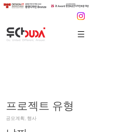
2025 국가유산 야행사
업-진도 굿나잇(good
night) 야행
프로젝트 유형
공모계획, 행사