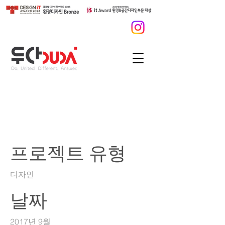
창원 짚트랙 디자인 설
계
프로젝트 유형
디자인
날짜
2017년 9월