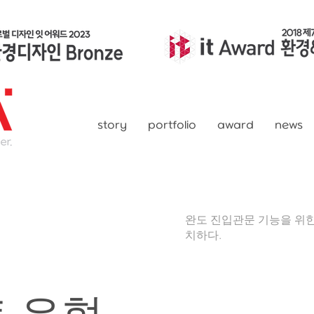
story
portfolio
award
news
디자인 벽화
완도 진입관문 기능을 위
치하다.