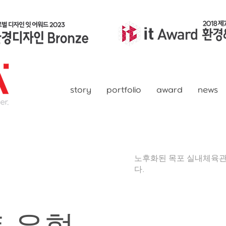
story
portfolio
award
news
관 외관 색채
노후화된 목포 실내체육관
다.